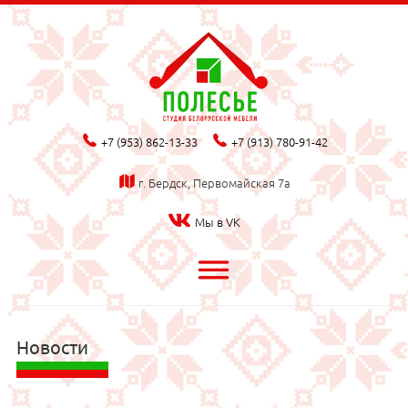
phone_fill
phone_fill
+7 (953) 862-13-33
+7 (913) 780-91-42
map_fill
г. Бердск, Первомайская 7а
Мы в VK
bars
Новости