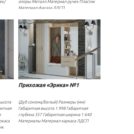
ек/
опоры Металл Материал ручек Пластик
Материал фасада ЛДСП
Прихожая «Эрика» №1
высота
(Дуб сонома/Белый) Размеры (мм)
ритная
Габаритная высота 1 998 Габаритная
л
глубина 357 Габаритная ширина 1 640
ркаса
Материалы Материал каркаса ЛДСП
ик