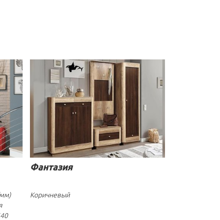
Фантазия
(мм)
Коричневый
я
640