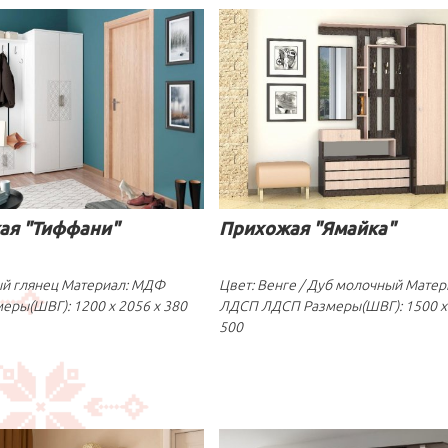
ая "Тиффани"
Прихожая "Ямайка"
ый глянец Материал: МДФ
Цвет: Венге / Дуб молочный Матер
еры(ШВГ): 1200 x 2056 x 380
ЛДСП ЛДСП Размеры(ШВГ): 1500 x 
500