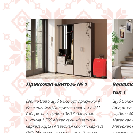
Прихожая «Витра» № 1
Вешалк
тип 1
(Венге Цаво, Дуб Белфорт с рисунком)
(Дуб Соно
Размеры (мм) Габаритная высота 2 041
Габаритная
Габаритная глубина 360 Габаритная
глубина 40
ширина 1 550 Материалы Материал
Материалы
каркаса ЛДСП Материал кромки каркаса
Материал 
ПВХ Материал ножек/опоры Пластик
кромки фа