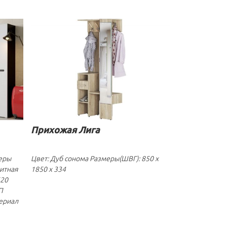
Прихожая Лига
меры
Цвет: Дуб сонома Размеры(ШВГ): 850 x
ритная
1850 x 334
620
П
ериал