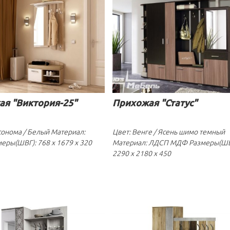
я "Виктория-25"
Прихожая "Статус"
сонома / Белый Материал:
Цвет: Венге / Ясень шимо темный
еры(ШВГ): 768 x 1679 x 320
Материал: ЛДСП МДФ Размеры(ШВ
2290 x 2180 x 450