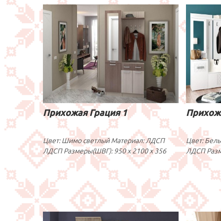
Прихожая Грация 1
Прихож
Цвет: Шимо светлый Материал: ЛДСП
Цвет: Бел
ЛДСП Размеры(ШВГ): 950 x 2100 x 356
ЛДСП Разм