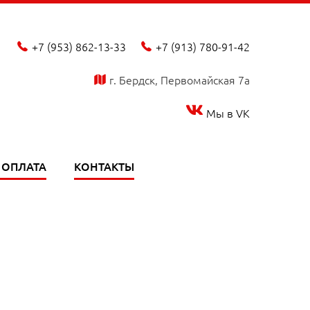
+7 (953) 862-13-33
+7 (913) 780-91-42
phone_fill
phone_fill
г. Бердск, Первомайская 7а
map_fill
Мы в VK
 ОПЛАТА
КОНТАКТЫ