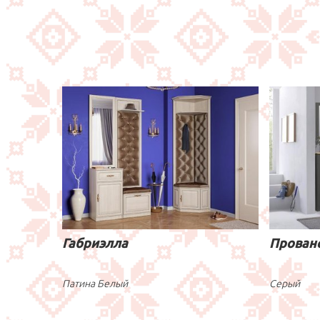
Габриэлла
Прован
Патина Белый
Серый