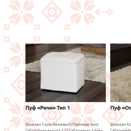
Пуф «Ричи» Тип 1
Пуф «О
(Кожзам Серо-бежевый) Размеры (мм)
(Кожзам К
Габаритная высота 415 Габаритная длина
Габаритная