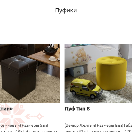
Пуфики
стин»
Пуф Тип 8
оричневый) Размеры (мм)
(Велюр Желтый) Размеры (мм) Габ
 высота 485 Габаритная длина
высота 425 Габаритная ширина 420