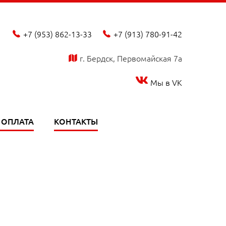
+7 (953) 862-13-33
+7 (913) 780-91-42
phone_fill
phone_fill
г. Бердск, Первомайская 7а
map_fill
Мы в VK
 ОПЛАТА
КОНТАКТЫ