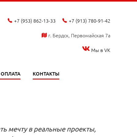
+7 (953) 862-13-33
+7 (913) 780-91-42
phone_fill
phone_fill
г. Бердск, Первомайская 7а
map_fill
Мы в VK
 ОПЛАТА
КОНТАКТЫ
ть мечту в реальные проекты,