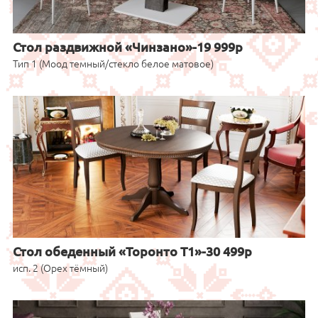
Стол раздвижной «Чинзано»-19 999р
Тип 1 (Моод темный/стекло белое матовое)
Стол обеденный «Торонто Т1»-30 499р
исп. 2 (Орех тёмный)