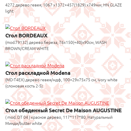
4272 дерево гевея, 1067 x1372+457(1829) x749мм, HN GLAZE
light
Стол BORDEAUX
(mod.T9132) дерево береза, 76х150(+40)х90см, WASH
BROWN/CREAM WHITE
Стол раскладной Modena
(MD-T4EX) дерево гевея/мдф, 100+29х75х75 см, ivory white
(слоновая кость 2-5)
Стол обеденный Secret De Maison AUGUSTINE
( mod. DT 04 ) красное дерево, 117*117*80, Натуральный
Минди/butter white