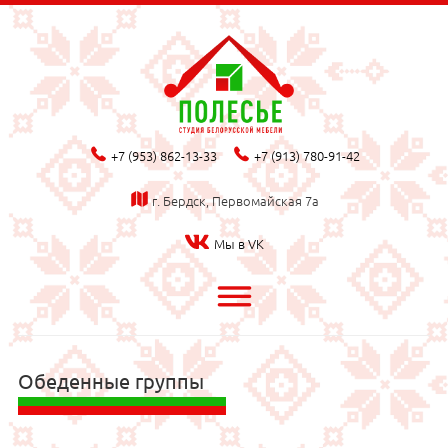
phone_fill
phone_fill
+7 (953) 862-13-33
+7 (913) 780-91-42
map_fill
г. Бердск, Первомайская 7а
Мы в VK
bars
Обеденные группы