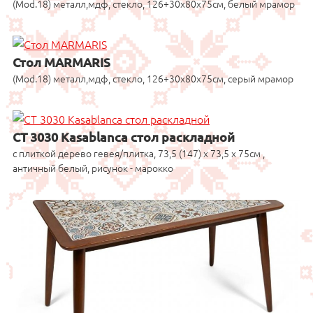
(Mod.18) металл,мдф, стекло, 126+30x80x75см, белый мрамор
Стол MARMARIS
(Mod.18) металл,мдф, стекло, 126+30x80x75см, серый мрамор
CT 3030 Kasablanca стол раскладной
с плиткой дерево гевея/плитка, 73,5 (147) х 73,5 х 75см ,
античный белый, рисунок - марокко