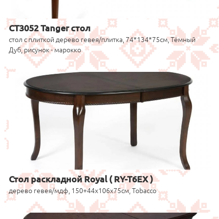
CT3052 Tanger стол
стол с плиткой дерево гевея/плитка, 74*134*75см, Тёмный
Дуб, рисунок - марокко
Стол раскладной Royal ( RY-T6EX )
дерево гевея/мдф, 150+44х106х75см, Tobacco