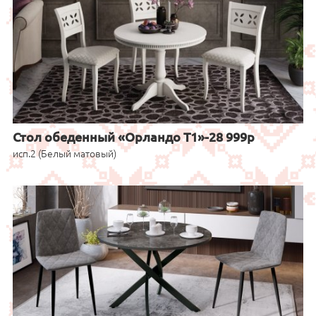
Стол обеденный «Орландо Т1»-28 999р
исп.2 (Белый матовый)