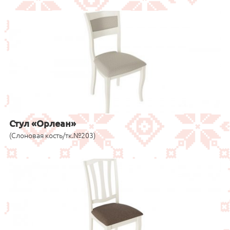
Стул «Орлеан»
(Слоновая кость/тк.№203)