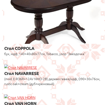
Стол COPPOLA
бук, мдф, 140+40x80x77см, Tobacco, узор "Звёздочка"
Стол NAVARRESE
(mod. E-R36R+12AV NMO-2B) дерево гевея/мдф, D90+30x76см,
rustic oak+cream (дуб+кремовый)
Стол VAN HORN