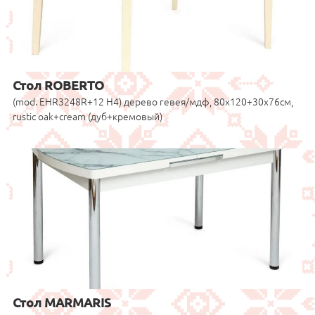
Стол ROBERTO
(mod. EHR3248R+12 H4) дерево гевея/мдф, 80х120+30х76см,
rustic oak+cream (дуб+кремовый)
Стол MARMARIS