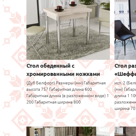
Стол обеденный с
Стол р
хромированными ножками
«Шеффи
«Лион»-11 899р
(Дуб Белфорт) Размеры (мм) Габаритная
исп. 2 (Бе
высота 757 Габаритная длина 600
(мм) Габар
Габаритная длина (в разложенном виде) 1
длина 1 10
200 Габаритная ширина 800
разложенн
ширина 70