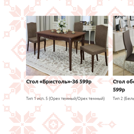
Стол «Бристоль»-36 599р
Стол об
599р
Тип 1 исп. 5 (Орех темный/Орех темный)
Тип 2 (Бел