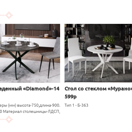
еденный «Diamond»-14
Стол со стеклом «Мурано
599р
еры (мм) высота-750,длина-900.
Тип 1 - Б-363
0 Материал столешницы-ЛДСП,