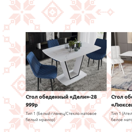
Стол обеденный «Дели»-28
Стол о
999р
«Люксем
Тип 1 (Белый глянец/Стекло матовое
Тип 1 (Ат
белый мрамор)
белое мат