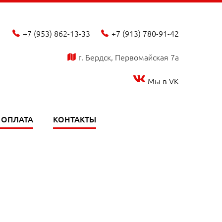
+7 (953) 862-13-33
+7 (913) 780-91-42
phone_fill
phone_fill
г. Бердск, Первомайская 7а
map_fill
Мы в VK
 ОПЛАТА
КОНТАКТЫ