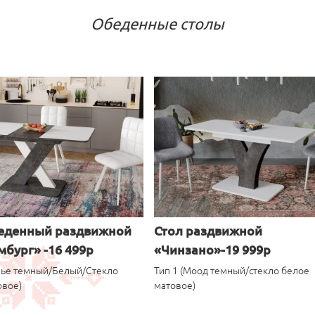
Обеденные столы
беденный раздвижной
Стол раздвижной
бург» -16 499р
«Чинзано»-19 999р
елье темный/Белый/Стекло
Тип 1 (Моод темный/стекло белое
овое)
матовое)