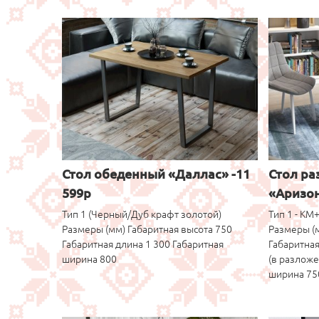
Стол обеденный «Даллас» -11
Стол р
599р
«Аризон
Тип 1 (Черный/Дуб крафт золотой)
Тип 1 - КМ
Размеры (мм) Габаритная высота 750
Размеры (м
Габаритная длина 1 300 Габаритная
Габаритная
ширина 800
(в разложе
ширина 75