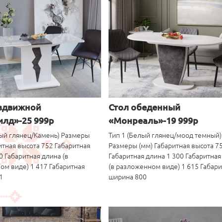
аздвижной
Стол обеденный
лд»-25 999р
«Монреаль»-19 999р
лый глянец/Камень) Размеры
Тип 1 (Белый глянец/моод темный)
итная высота 752 Габаритная
Размеры (мм) Габаритная высота 7
0 Габаритная длина (в
Габаритная длина 1 300 Габаритная
ом виде) 1 417 Габаритная
(в разложенном виде) 1 615 Габар
1
ширина 800