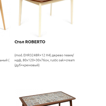
Стол ROBERTO
(mod. EHR3248R+12 H4) дерево гевея/
ьный (
мдф, 80х120+30х76см, rustic oak+cream
(дуб+кремовый)