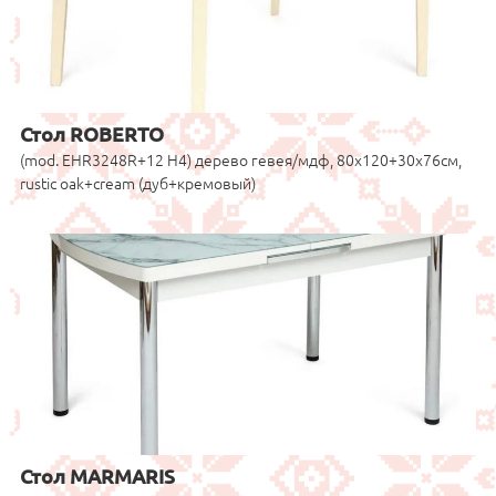
Стол ROBERTO
(mod. EHR3248R+12 H4) дерево гевея/мдф, 80х120+30х76см,
rustic oak+cream (дуб+кремовый)
Стол MARMARIS