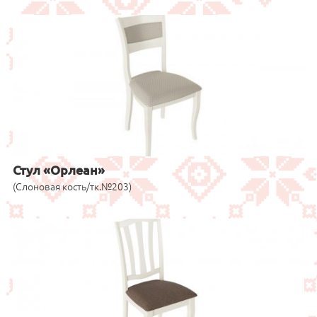
Стул «Орлеан»
(Слоновая кость/тк.№203)