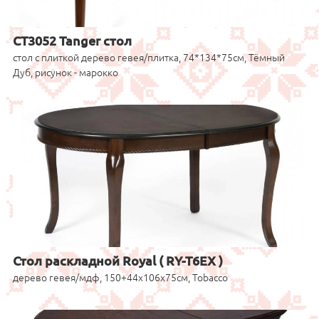
CT3052 Tanger стол
стол с плиткой дерево гевея/плитка, 74*134*75см, Тёмный
Дуб, рисунок - марокко
Стол раскладной Royal ( RY-T6EX )
дерево гевея/мдф, 150+44х106х75см, Tobacco