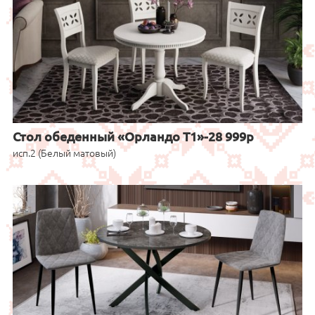
Стол обеденный «Орландо Т1»-28 999р
исп.2 (Белый матовый)