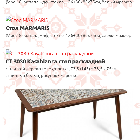
(Mod.18) металл,мдф, стекло, 126+30x80x75см, белый мрамор
Стол MARMARIS
(Mod.18) металл,мдф, стекло, 126+30x80x75см, серый мрамор
CT 3030 Kasablanca стол раскладной
с плиткой дерево гевея/плитка, 73,5 (147) х 73,5 х 75см ,
античный белый, рисунок - марокко