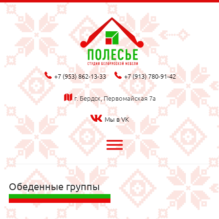
phone_fill
phone_fill
+7 (953) 862-13-33
+7 (913) 780-91-42
map_fill
г. Бердск, Первомайская 7а
Мы в VK
bars
Обеденные группы