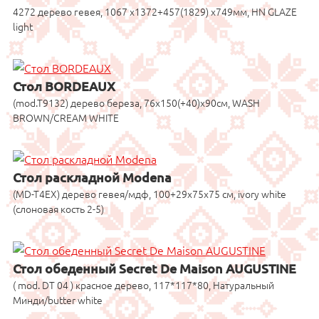
4272 дерево гевея, 1067 x1372+457(1829) x749мм, HN GLAZE
light
Стол BORDEAUX
(mod.T9132) дерево береза, 76х150(+40)х90см, WASH
BROWN/CREAM WHITE
Стол раскладной Modena
(MD-T4EX) дерево гевея/мдф, 100+29х75х75 см, ivory white
(слоновая кость 2-5)
Стол обеденный Secret De Maison AUGUSTINE
( mod. DT 04 ) красное дерево, 117*117*80, Натуральный
Минди/butter white