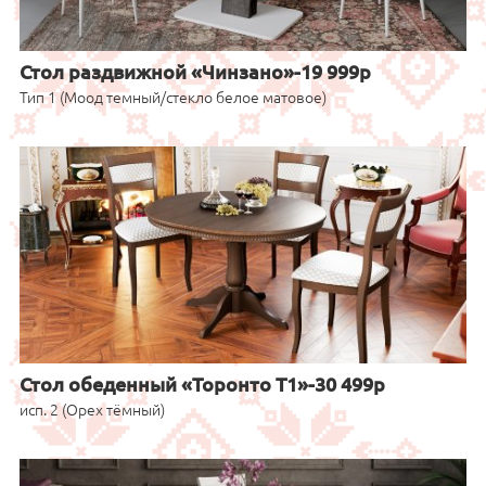
Стол раздвижной «Чинзано»-19 999р
Тип 1 (Моод темный/стекло белое матовое)
Стол обеденный «Торонто Т1»-30 499р
исп. 2 (Орех тёмный)